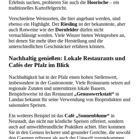
Erlebnis suchen, probieren Sie auch die
Hoorische
– ein
traditionelles Kartoffelgericht.
Verschiedene Weinsorten, die hier angebaut werden, sind
ebenso ein Highlight. Der
Riesling
ist der bekannteste, aber
auch Rotweine wie der
Dornfelder
dürfen nicht
vernachlässigt werden. Viele Winzer bieten Weinproben an,
bei denen Sie mehr über die Herstellung und die
unterschiedlichen Geschmäcker erfahren können.
Nachhaltig genießen: Lokale Restaurants und
Cafés der Pfalz im Blick
Nachhaltigkeit hat in der Pfalz einen hohen Stellenwert,
insbesondere in der Gastronomie. Viele Restaurants setzen auf
regionale Zutaten und unterstützen lokale Bauern.
Beispielsweise ist das Restaurant
„Genusswerkstatt“
in
Landau bekannt für seine Verwendung von Bioprodukten und
saisonalen Speisen.
Ein weiteres Beispiel ist das
Café „Sonnenblume“
in
Neustadt, das nicht nur köstliche Speisen offeriert, sondern
auch auf umweltfreundliche Praktiken achtet. Hier kommen
Sie in den Genuss leckerer und gesunder Gerichte, die sowohl
den Gaumen erfreuen als auch der Umwelt zugutekommen.