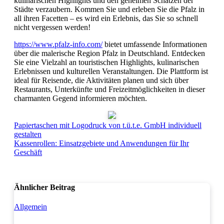
kulinarischen Highlights und den geheimen Schätzen der
Städte verzaubern. Kommen Sie und erleben Sie die Pfalz in
all ihren Facetten – es wird ein Erlebnis, das Sie so schnell
nicht vergessen werden!
https://www.pfalz-info.com/
bietet umfassende Informationen
über die malerische Region Pfalz in Deutschland. Entdecken
Sie eine Vielzahl an touristischen Highlights, kulinarischen
Erlebnissen und kulturellen Veranstaltungen. Die Plattform ist
ideal für Reisende, die Aktivitäten planen und sich über
Restaurants, Unterkünfte und Freizeitmöglichkeiten in dieser
charmanten Gegend informieren möchten.
Beitragsnavigation
Papiertaschen mit Logodruck von t.ü.t.e. GmbH individuell
gestalten
Kassenrollen: Einsatzgebiete und Anwendungen für Ihr
Geschäft
Ähnlicher Beitrag
Allgemein