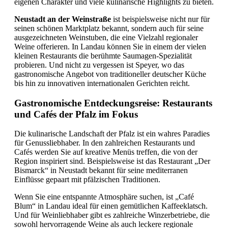
eigenen Charakter und viele kulinarische Highlights zu bieten.
Neustadt an der Weinstraße
ist beispielsweise nicht nur für
seinen schönen Marktplatz bekannt, sondern auch für seine
ausgezeichneten Weinstuben, die eine Vielzahl regionaler
Weine offerieren. In Landau können Sie in einem der vielen
kleinen Restaurants die berühmte Saumagen-Spezialität
probieren. Und nicht zu vergessen ist Speyer, wo das
gastronomische Angebot von traditioneller deutscher Küche
bis hin zu innovativen internationalen Gerichten reicht.
Gastronomische Entdeckungsreise: Restaurants
und Cafés der Pfalz im Fokus
Die kulinarische Landschaft der Pfalz ist ein wahres Paradies
für Genussliebhaber. In den zahlreichen Restaurants und
Cafés werden Sie auf kreative Menüs treffen, die von der
Region inspiriert sind. Beispielsweise ist das Restaurant „Der
Bismarck“ in Neustadt bekannt für seine mediterranen
Einflüsse gepaart mit pfälzischen Traditionen.
Wenn Sie eine entspannte Atmosphäre suchen, ist „Café
Blum“ in Landau ideal für einen gemütlichen Kaffeeklatsch.
Und für Weinliebhaber gibt es zahlreiche Winzerbetriebe, die
sowohl hervorragende Weine als auch leckere regionale